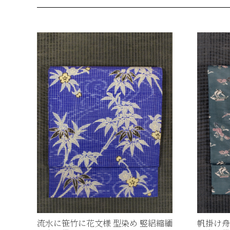
流水に笹竹に花文様 型染め 竪絽縮緬
帆掛け舟