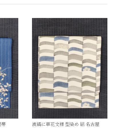
古屋帯
波縞に草花文様 型染め 絽 名古屋