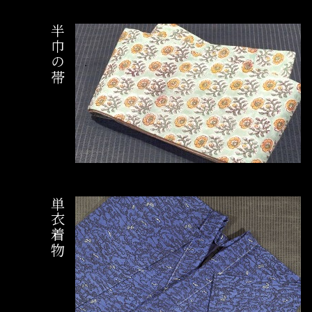
半巾の帯
単衣着物