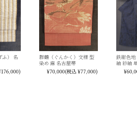
ずふ） 名
群鶴（ぐんかく）文様 型
鉄紺色地
染め 麻 名古屋帯
紬 紗紬 
176,000)
¥70,000
(税込 ¥77,000)
¥60,0