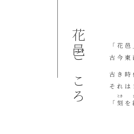
花邑ごころ
「花邑
古今東
古き時
それは
「
刻
を