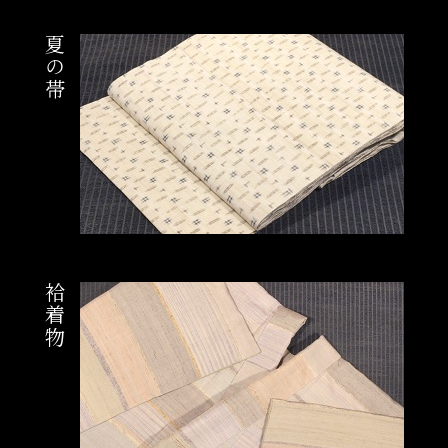
夏の帯
袷着物