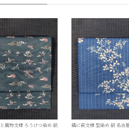
と風物文様 ろうけつ染め 絽
縞に萩文様 型染め 絽 名