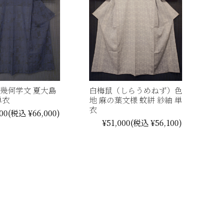
 幾何学文 夏大島
白梅鼠（しらうめねず）色
単衣
地 麻の葉文様 蚊絣 紗紬 単
衣
00
(税込 ¥66,000)
¥51,000
(税込 ¥56,100)