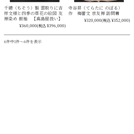
千總（ちそう）製 雲取りに吉
寺谷昇（てらたに のぼる）
祥文様と四季の草花の絵図 友
作 梅蕾文 京友禅 訪問着
禅染め 振袖 【高島屋扱い】
¥320,000
(税込 ¥352,000)
¥360,000
(税込 ¥396,000)
6件中1件～6件を表示