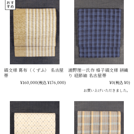
縞文様 葛布（くずふ） 名古屋
浦野理一氏作 格子縞文様 絣織
帯
り 経節紬 名古屋帯
¥160,000
(税込 ¥176,000)
¥0
(税込 ¥0)
お買い上げいただきました。