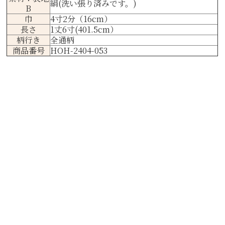
絹(洗い張り済みです。)
B
巾
4寸2分（16cm）
長さ
1丈6寸(401.5cm）
柄行き
全通柄
商品番号
HOH-2404-053