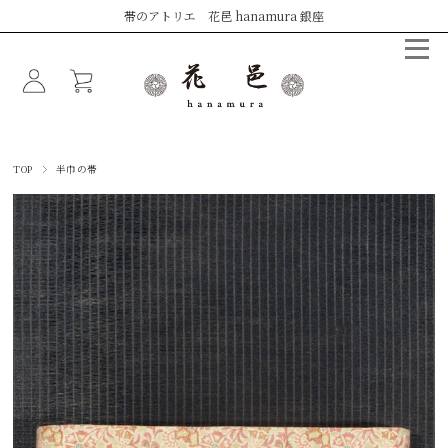
帯のアトリエ 花邑 hanamura 銀座
TOP
半巾の帯