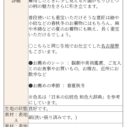
詳細
着用したときに少し見える片面がもうひとつ
の柄の魅力をさらに引き立てます。
普段使いにも重宝いただけそうな意匠は紬や
小紋などの春秋冬のお着物にはもちろん、麻
や木綿などの夏のお着物にも映え、長く重宝
いただけるでしょう。
○こちらと同じ生地でお仕立てした
名古屋帯
もございます。
●お薦めのシーン ： 観劇や美術鑑賞、ご友人
とのお食事やお買いもの、お稽古、近所にお
散歩など
●お薦めの季節 ： 春夏秋冬
※色名は
「日本の伝統色 和色大辞典」
を参考
にしています。
生地の状態
良好です。
素材：表地
絹(洗い張り済みです。)
A
素材：表地