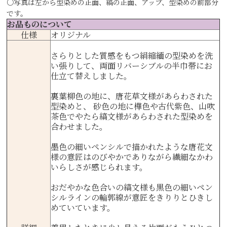
○写真は左から型染めの正面、縞の正面、アップ、型染めの前部分
です。
お品ものについて
仕様
オリジナル
さらりとした質感をもつ絹縮緬の型染めを洗
い張りして、両面リバーシブルの半巾帯にお
仕立て替えしました。
裏葉柳色の地に、唐花草文様があらわされた
型染めと、 砂色の地に樺色や古代紫色、山吹
茶色でやたら縞文様があらわされた型染めを
合わせました。
墨色の細いペンシルで描かれたような唐花文
様の意匠はのびやかでありながら繊細なかわ
いらしさが感じられます。
おだやかな色合いの縞文様も黒色の細いペン
シルラインの輪郭線が意匠をきりりとひきし
めていています。