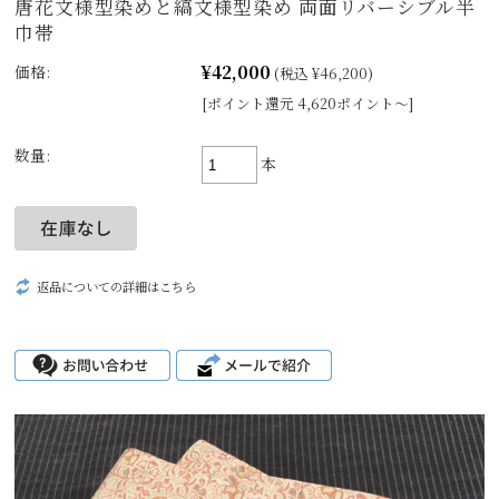
唐花文様型染めと縞文様型染め 両面リバーシブル半
巾帯
¥42,000
価格:
(税込 ¥46,200)
[ポイント還元 4,620ポイント～]
数量:
本
返品についての詳細はこちら