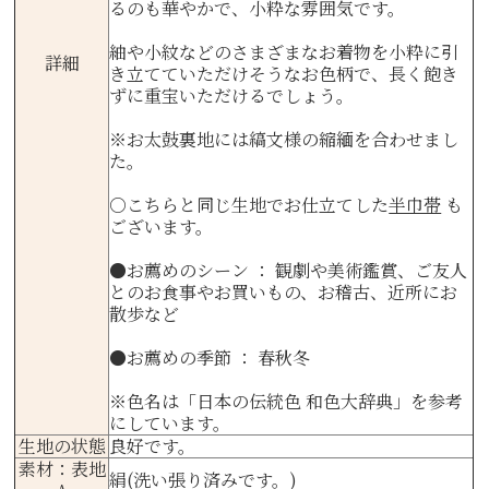
るのも華やかで、小粋な雰囲気です。
紬や小紋などのさまざまなお着物を小粋に引
詳細
き立てていただけそうなお色柄で、長く飽き
ずに重宝いただけるでしょう。
※お太鼓裏地には縞文様の縮緬を合わせまし
た。
○こちらと同じ生地でお仕立てした
半巾帯
も
ございます。
●お薦めのシーン ： 観劇や美術鑑賞、ご友人
とのお食事やお買いもの、お稽古、近所にお
散歩など
●お薦めの季節 ： 春秋冬
※色名は
「日本の伝統色 和色大辞典」
を参考
にしています。
生地の状態
良好です。
素材：表地
絹(洗い張り済みです。)