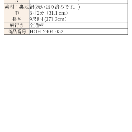
A
素材：裏地
絹(洗い張り済みです。)
巾
8寸2分（31.1 cm）
長さ
9尺8寸(371.2cm）
柄行き
全通柄
商品番号
HOH-2404-052