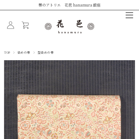
帯のアトリエ 花邑 hanamura 銀座
TOP
染めの帯
型染めの帯