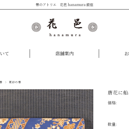
帯のアトリエ 花邑 hanamura 銀座
いて
店舗案内
お
帯
更紗の帯
唐花に船
価格:
数量: