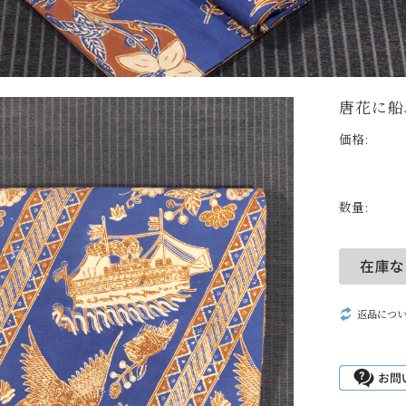
唐花に船
価格:
数量:
返品につ