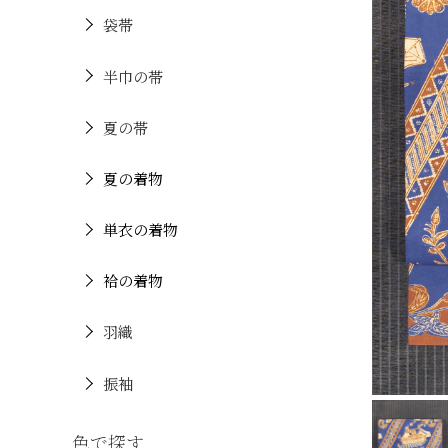
袋帯
半巾の帯
夏の帯
夏の着物
単衣の着物
袷の着物
羽織
振袖
色で探す