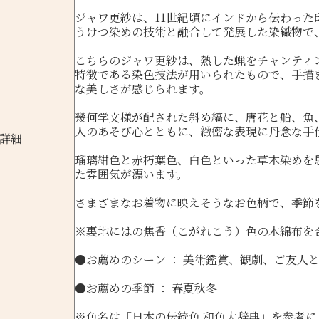
ジャワ更紗は、11世紀頃にインドから伝わっ
うけつ染めの技術と融合して発展した染織物で、
こちらのジャワ更紗は、熱した蝋をチャンティ
特徴である染色技法が用いられたもので、手描
な美しさが感じられます。
幾何学文様が配された斜め縞に、唐花と船、魚
人のあそび心とともに、緻密な表現に丹念な手
詳細
瑠璃紺色と赤朽葉色、白色といった草木染めを
た雰囲気が漂います。
さまざまなお着物に映えそうなお色柄で、季節
※裏地にはの焦香（こがれこう）色の木綿布を
●お薦めのシーン ： 美術鑑賞、観劇、ご友人
●お薦めの季節 ： 春夏秋冬
※色名は
「日本の伝統色 和色大辞典」
を参考に