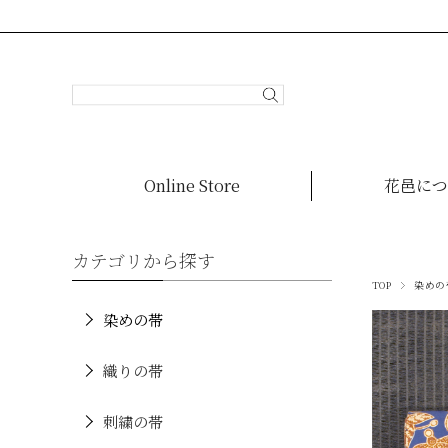
Online Store
花邑につ
カテゴリから探す
TOP
染めの
染めの帯
織りの帯
刺繍の帯