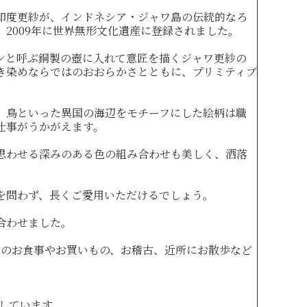
た印度更紗が、インドネシア・ジャワ島の伝統的なろ
2009年に世界無形文化遺産に登録されました。
ンと呼ぶ銅製の壺に入れて意匠を描くジャワ更紗の
き染めならではのおおらかさとともに、プリミティブ
、鳥といった異国の海辺をモチーフにした絵柄は職
仕事がうかがえます。
思わせる深みのある色の組み合わせも美しく、洒落
を問わず、長くご愛用いただけるでしょう。
合わせました。
とのお食事やお買いもの、お稽古、近所にお散歩など
しています。