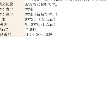
地の状態
おおむね良好です。
材：表地
木綿
材：裏地
木綿（新品です。）
巾
8寸2分（31.1cm）
長さ
9尺8寸(371.2cm）
柄行き
全通柄
品番号
HOH-2603-039