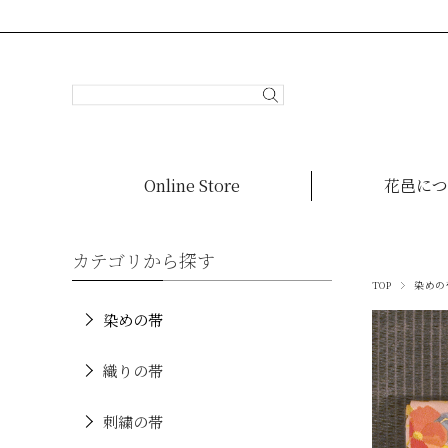
Online Store
花邑につ
カテゴリから探す
TOP
染めの
染めの帯
織りの帯
刺繍の帯