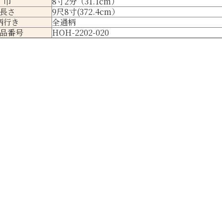
巾
8寸2分（31.1cm）
長さ
9尺8寸(372.4cm）
柄行き
全通柄
品番号
HOH-2202-020