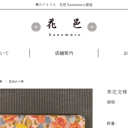
帯のアトリエ 花邑 hanamura 銀座
いて
店舗案内
お
帯
型染めの帯
草花文様
価格:
数量: