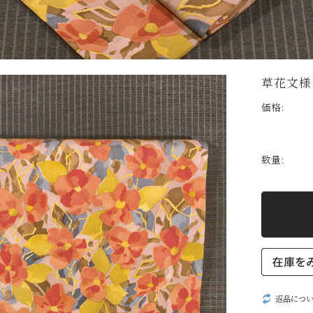
草花文様
価格:
数量:
返品につ