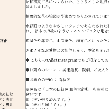
昭和初期ごろにつくられた、さらりとした地風
替えしました。
抽象的な花の絵図が型染めであらわされていま
水彩画のようなやさしいタッチであらわされた
れ、 絵本の挿絵のようなノスタルジックな趣き
詳細
梅鼠色や赤茶色、山吹茶色、群青色といった色
さまざまなお着物との相性も良く、季節を問わ
◆
こちらのお品はInstagramでもご紹介して
●お薦めのシーン ： 美術鑑賞、観劇、ご友人
●お薦めの季節 ： 春秋冬
※色名は
「日本の伝統色 和色大辞典」
を参考に
地の状態
良好です。
材：表地
絹（洗い張り済みです。）
材：裏地
絹（表地と同じです。）