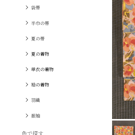
袋帯
半巾の帯
夏の帯
夏の着物
単衣の着物
袷の着物
羽織
振袖
色で探す