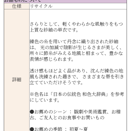
仕様
リサイクル
さらりとして、軽くやわらかな肌触りをもつ
上質な紗紬の単衣です。
練色の糸を用いて丹念に織り出された紗紬
は、 光の加減で陰影が生じるさまが美しく、
所々に節糸がみえる地風と相まって、豊かな
表情が感じられます。
透け感もほどよく品があり、沈んだ練色の地
風も洗練された趣きで、 さまざまな帯を引き
詳細
立てていただけそうです。
※色名は
「日本の伝統色 和色大辞典」
を参考
にしています。
●お薦めのシーン ： 観劇や美術鑑賞、お稽
古、ご友人とのお食事やお買いもの
●お薦めの季節 ： 初夏～夏