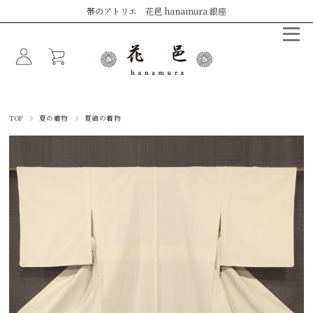
帯のアトリエ 花邑 hanamura 銀座
TOP
夏の着物
夏紬の着物