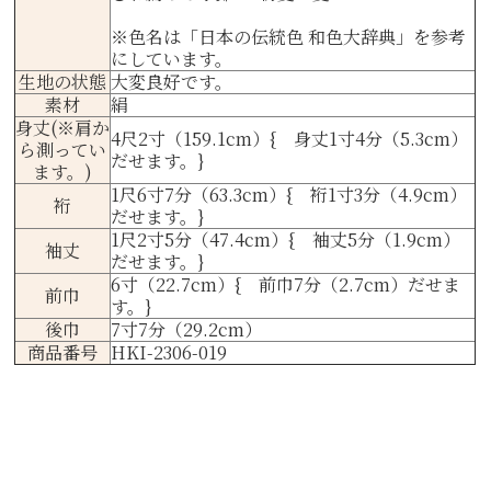
※色名は
「日本の伝統色 和色大辞典」
を参考
にしています。
生地の状態
大変良好です。
素材
絹
身丈(※肩か
4尺2寸（159.1cm）{ 身丈1寸4分（5.3cm）
ら測ってい
だせます。}
ます。)
1尺6寸7分（63.3cm）{ 裄1寸3分（4.9cm）
裄
だせます。}
1尺2寸5分（47.4cm）{ 袖丈5分（1.9cm）
袖丈
だせます。}
6寸（22.7cm）{ 前巾7分（2.7cm）だせま
前巾
す。}
後巾
7寸7分（29.2cm）
商品番号
HKI-2306-019