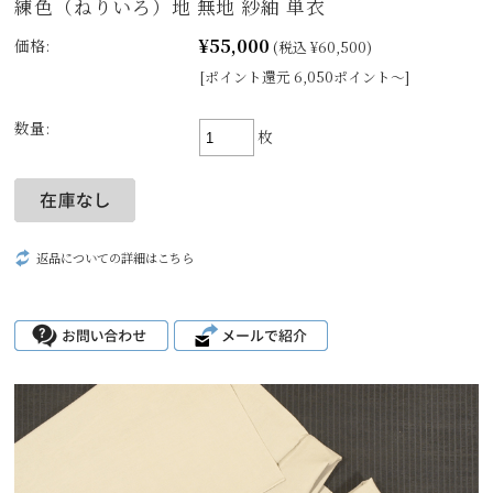
練色（ねりいろ）地 無地 紗紬 単衣
¥55,000
価格:
(税込 ¥60,500)
[ポイント還元 6,050ポイント～]
数量:
枚
返品についての詳細はこちら