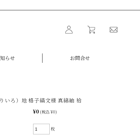
知らせ
お問合せ
りいろ）地 格子縞文様 真綿紬 袷
¥0
(税込 ¥0)
枚