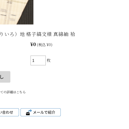
りいろ）地 格子縞文様 真綿紬 袷
¥0
(税込 ¥0)
枚
いての詳細はこちら