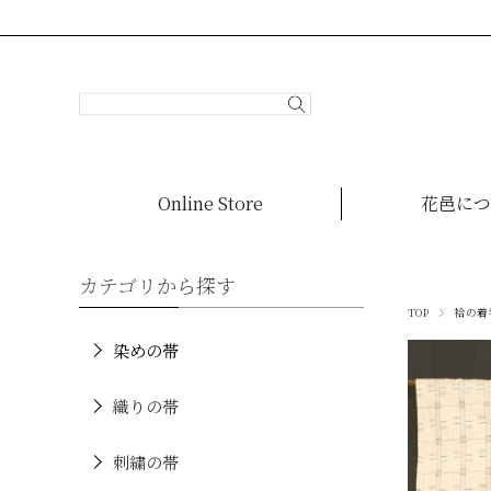
Online Store
花邑につ
カテゴリから探す
TOP
袷の着
染めの帯
織りの帯
刺繍の帯