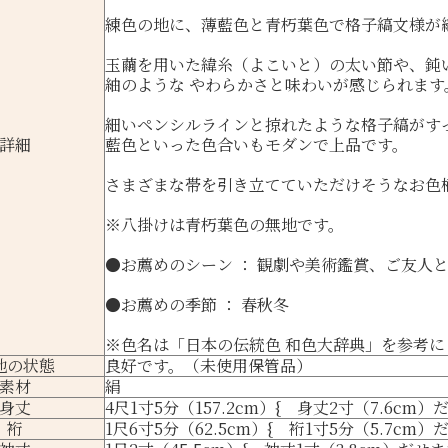
練色の地に、薄藍色と青朽葉色で格子縞文様が
玉繭を用いた緯糸（よこいと）の太い節や、鈍
紬のような やわらかさと味わいが感じられます
細いペンシルラインと掠れたような格子縞がす
詳細
藍色といった色合いもモダンで上品です。
さまざまな帯を引き立てていただけそうなお色
※八掛けは青朽葉色の無地です。
●お薦めのシーン ： 観劇や美術鑑賞、ご友人
●お薦めの季節 ： 春秋冬
※色名は
「日本の伝統色 和色大辞典」
を参考に
地の状態
良好です。（未使用保管品）
素材
絹
身丈
4尺1寸5分（157.2cm）{ 身丈2寸（7.6cm）
裄
1尺6寸5分（62.5cm）{ 裄1寸5分（5.7cm）