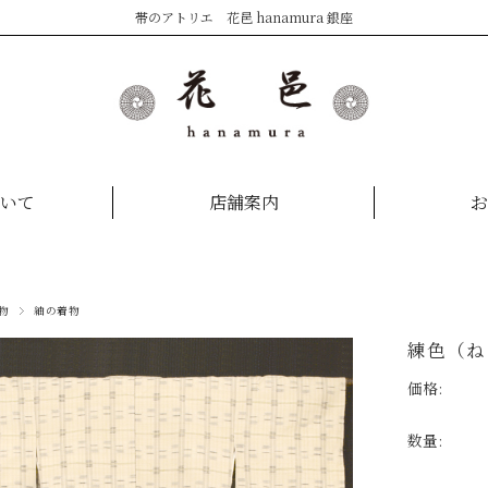
帯のアトリエ 花邑 hanamura 銀座
いて
店舗案内
お
物
紬の着物
練色（ね
価格:
数量: