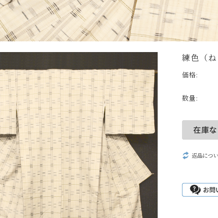
練色（ね
価格:
数量:
返品につ