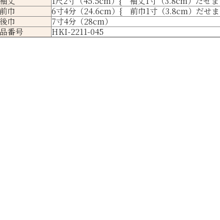
袖丈
1尺2寸（45.5cm）{ 袖丈1寸（3.8cm）だせま
前巾
6寸4分（24.6cm）{ 前巾1寸（3.8cm）だせま
後巾
7寸4分（28cm）
品番号
HKI-2211-045