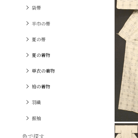
袋帯
半巾の帯
夏の帯
夏の着物
単衣の着物
袷の着物
羽織
振袖
色で探す